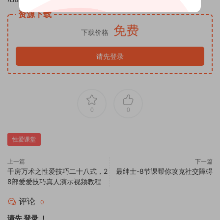
资源下载
免费
下载价格
请先登录
0
0
性爱课堂
上一篇
下一篇
千房万术之性爱技巧二十八式，2
最绅士-8节课帮你攻克社交障碍
8部爱爱技巧真人演示视频教程
评论
0
请先
登录
！