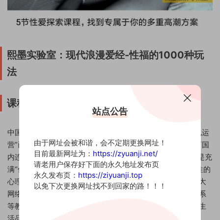
熙墨实验室：现代浪漫爱经-性福的1000种玩
法
课程介绍：
站点公告
中国的性科普程度远不及欧美发达国家，国外多年的“阳光化运
由于网址会被和谐，会不定期更换网址！
营”已让性科学迈过普及阶段，向更细分的小众需求延伸。而国
目前最新网址为：
https://zyuanji.net/
内连面向大众的基础教育尚未健全，网上不少“性福课程”更是充
请老用户保存好下面的永久地址发布页
满“伪科学”，以“千人斩”的姿态传授性爱技巧，不仅脱离两性的
永久发布页：
https://ziyuanji.top
心理需求，也将用户引向错误的价值观。熙墨实验室通过各大
以免下次更换网址找不到回家的路！！！
网络电台和直播平台，发布关于性爱、生理健康以及亲密关系
等教程，援引医学论文，结合大量调研，帮助中国女性提升生
活品质。