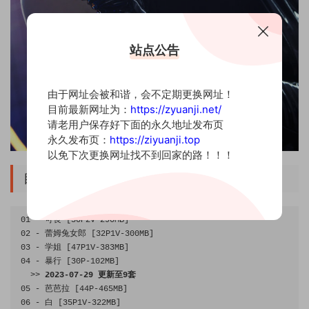
站点公告
由于网址会被和谐，会不定期更换网址！
目前最新网址为：
https://zyuanji.net/
请老用户保存好下面的永久地址发布页
永久发布页：
https://ziyuanji.top
以免下次更换网址找不到回家的路！！！
目录
01
-
可畏
[
50P2V
-
290MB
]
02
-
蕾姆兔女郎
[
32P1V
-
300MB
]
03
-
学姐
[
47P1V
-
383MB
]
04
-
暴行
[
30P
-
102MB
]
>>
2023
-
07
-
29
更新至
9
套
05
-
芭芭拉
[
44P
-
465MB
]
06
-
白
[
35P1V
-
322MB
]