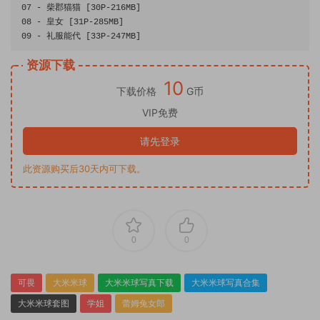
07
-
柴郡猫猫
[
30P
-
216MB
]
08
-
皇女
[
31P
-
285MB
]
09
-
礼服能代
[
33P
-
247MB
]
资源下载
10
下载价格
G币
VIP免费
请先登录
此资源购买后30天内可下载。
0
0
可畏
大米米球
大米米球写真下载
大米米球写真合集
大米米球套图
学姐
蕾姆兔女郎